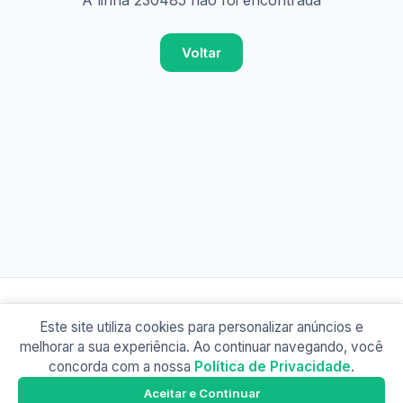
A linha 230485 não foi encontrada
Voltar
Este site utiliza cookies para personalizar anúncios e
© 2026 Busão BR
melhorar a sua experiência. Ao continuar navegando, você
Sobre
Contato
Política de Privacidade
concorda com a nossa
Política de Privacidade
.
Busão SP
Google Play
Aceitar e Continuar
Baixe o app e tenha os horários offline!