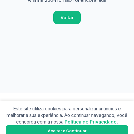
A linha 230410 não foi encontrada
Voltar
Este site utiliza cookies para personalizar anúncios e
© 2026 Busão BR
melhorar a sua experiência. Ao continuar navegando, você
Sobre
Contato
Política de Privacidade
concorda com a nossa
Política de Privacidade
.
Busão SP
Google Play
Aceitar e Continuar
Baixe o app e tenha os horários offline!