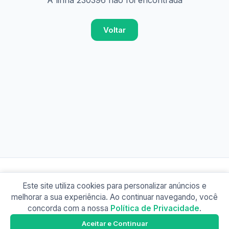
A linha 230396 não foi encontrada
Voltar
Este site utiliza cookies para personalizar anúncios e
© 2026 Busão BR
melhorar a sua experiência. Ao continuar navegando, você
Sobre
Contato
Política de Privacidade
concorda com a nossa
Política de Privacidade
.
Busão SP
Google Play
Aceitar e Continuar
Baixe o app e tenha os horários offline!