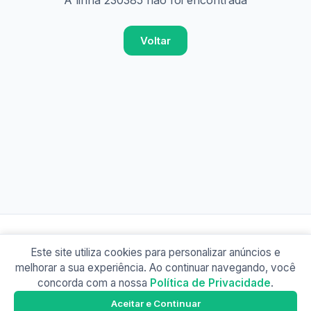
A linha 230385 não foi encontrada
Voltar
Este site utiliza cookies para personalizar anúncios e
© 2026 Busão BR
melhorar a sua experiência. Ao continuar navegando, você
Sobre
Contato
Política de Privacidade
concorda com a nossa
Política de Privacidade
.
Busão SP
Google Play
Aceitar e Continuar
Baixe o app e tenha os horários offline!