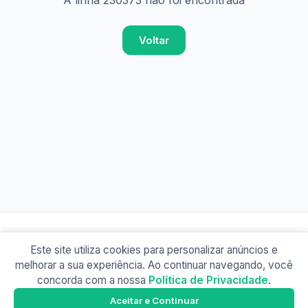
A linha 230373 não foi encontrada
Voltar
Este site utiliza cookies para personalizar anúncios e
© 2026 Busão BR
melhorar a sua experiência. Ao continuar navegando, você
Sobre
Contato
Política de Privacidade
concorda com a nossa
Política de Privacidade
.
Busão SP
Google Play
Aceitar e Continuar
Baixe o app e tenha os horários offline!