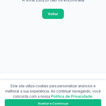
A linha 230253 não foi encontrada
Voltar
Este site utiliza cookies para personalizar anúncios e
© 2026 Busão BR
melhorar a sua experiência. Ao continuar navegando, você
Sobre
Contato
Política de Privacidade
concorda com a nossa
Política de Privacidade
.
Busão SP
Google Play
Aceitar e Continuar
Baixe o app e tenha os horários offline!