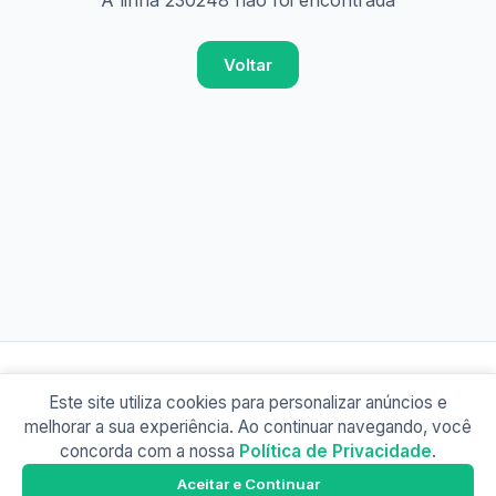
A linha 230248 não foi encontrada
Voltar
Este site utiliza cookies para personalizar anúncios e
© 2026 Busão BR
melhorar a sua experiência. Ao continuar navegando, você
Sobre
Contato
Política de Privacidade
concorda com a nossa
Política de Privacidade
.
Busão SP
Google Play
Aceitar e Continuar
Baixe o app e tenha os horários offline!