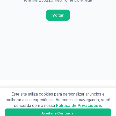
A linha 230229 não foi encontrada
Voltar
Este site utiliza cookies para personalizar anúncios e
© 2026 Busão BR
melhorar a sua experiência. Ao continuar navegando, você
Sobre
Contato
Política de Privacidade
concorda com a nossa
Política de Privacidade
.
Busão SP
Google Play
Aceitar e Continuar
Baixe o app e tenha os horários offline!