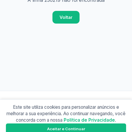
A linha 230219 não foi encontrada
Voltar
Este site utiliza cookies para personalizar anúncios e
© 2026 Busão BR
melhorar a sua experiência. Ao continuar navegando, você
Sobre
Contato
Política de Privacidade
concorda com a nossa
Política de Privacidade
.
Busão SP
Google Play
Aceitar e Continuar
Baixe o app e tenha os horários offline!