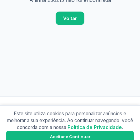
A linha 230215 não foi encontrada
Voltar
Este site utiliza cookies para personalizar anúncios e
© 2026 Busão BR
melhorar a sua experiência. Ao continuar navegando, você
Sobre
Contato
Política de Privacidade
concorda com a nossa
Política de Privacidade
.
Busão SP
Google Play
Aceitar e Continuar
Baixe o app e tenha os horários offline!