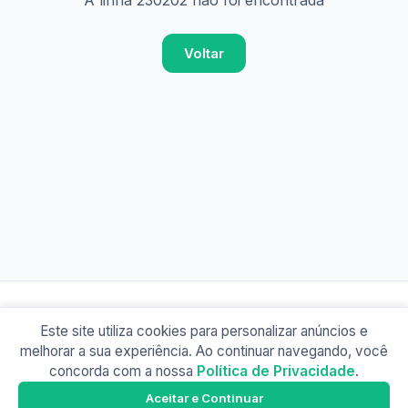
A linha 230202 não foi encontrada
Voltar
Este site utiliza cookies para personalizar anúncios e
© 2026 Busão BR
melhorar a sua experiência. Ao continuar navegando, você
Sobre
Contato
Política de Privacidade
concorda com a nossa
Política de Privacidade
.
Busão SP
Google Play
Aceitar e Continuar
Baixe o app e tenha os horários offline!