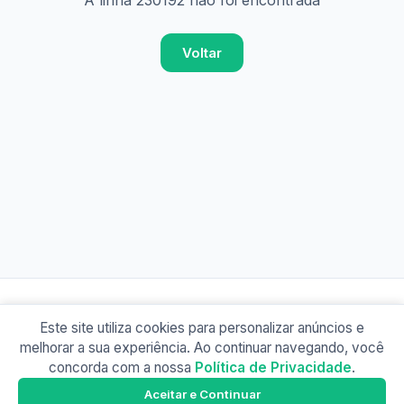
A linha 230192 não foi encontrada
Voltar
Este site utiliza cookies para personalizar anúncios e
© 2026 Busão BR
melhorar a sua experiência. Ao continuar navegando, você
Sobre
Contato
Política de Privacidade
concorda com a nossa
Política de Privacidade
.
Busão SP
Google Play
Aceitar e Continuar
Baixe o app e tenha os horários offline!