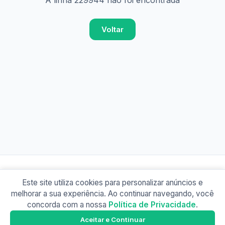
A linha 229944 não foi encontrada
Voltar
Este site utiliza cookies para personalizar anúncios e
© 2026 Busão BR
melhorar a sua experiência. Ao continuar navegando, você
Sobre
Contato
Política de Privacidade
concorda com a nossa
Política de Privacidade
.
Busão SP
Google Play
Aceitar e Continuar
Baixe o app e tenha os horários offline!