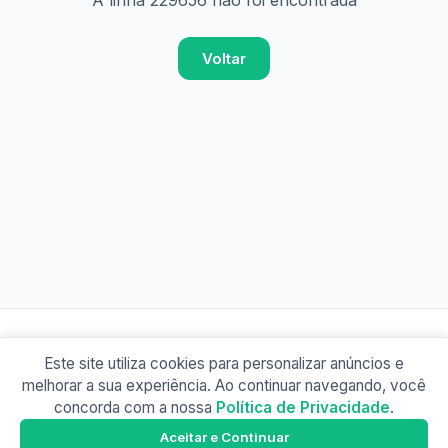
A linha 229656 não foi encontrada
Voltar
Este site utiliza cookies para personalizar anúncios e
© 2026 Busão BR
melhorar a sua experiência. Ao continuar navegando, você
Sobre
Contato
Política de Privacidade
concorda com a nossa
Política de Privacidade
.
Busão SP
Google Play
Aceitar e Continuar
Baixe o app e tenha os horários offline!