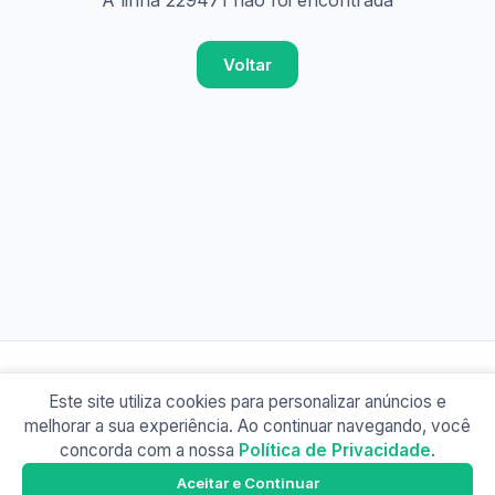
A linha 229471 não foi encontrada
Voltar
Este site utiliza cookies para personalizar anúncios e
© 2026 Busão BR
melhorar a sua experiência. Ao continuar navegando, você
Sobre
Contato
Política de Privacidade
concorda com a nossa
Política de Privacidade
.
Busão SP
Google Play
Aceitar e Continuar
Baixe o app e tenha os horários offline!