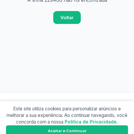
A linha 229406 não foi encontrada
Voltar
Este site utiliza cookies para personalizar anúncios e
© 2026 Busão BR
melhorar a sua experiência. Ao continuar navegando, você
Sobre
Contato
Política de Privacidade
concorda com a nossa
Política de Privacidade
.
Busão SP
Google Play
Aceitar e Continuar
Baixe o app e tenha os horários offline!