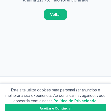
A linha 227737 não foi encontrada
Voltar
Este site utiliza cookies para personalizar anúncios e
© 2026 Busão BR
melhorar a sua experiência. Ao continuar navegando, você
Sobre
Contato
Política de Privacidade
concorda com a nossa
Política de Privacidade
.
Busão SP
Google Play
Aceitar e Continuar
Baixe o app e tenha os horários offline!