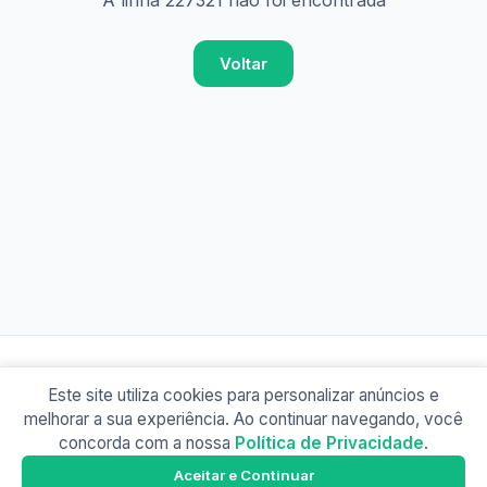
A linha 227321 não foi encontrada
Voltar
Este site utiliza cookies para personalizar anúncios e
© 2026 Busão BR
melhorar a sua experiência. Ao continuar navegando, você
Sobre
Contato
Política de Privacidade
concorda com a nossa
Política de Privacidade
.
Busão SP
Google Play
Aceitar e Continuar
Baixe o app e tenha os horários offline!