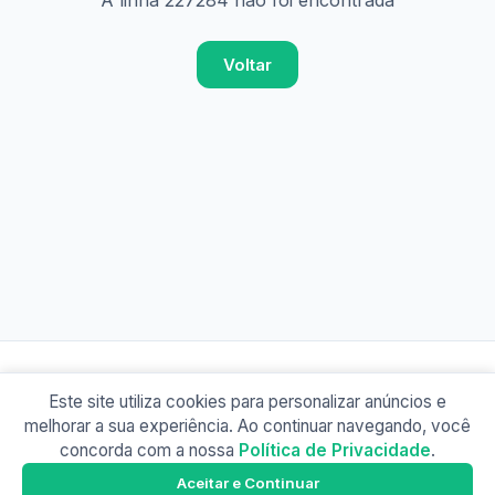
A linha 227284 não foi encontrada
Voltar
Este site utiliza cookies para personalizar anúncios e
© 2026 Busão BR
melhorar a sua experiência. Ao continuar navegando, você
Sobre
Contato
Política de Privacidade
concorda com a nossa
Política de Privacidade
.
Busão SP
Google Play
Aceitar e Continuar
Baixe o app e tenha os horários offline!