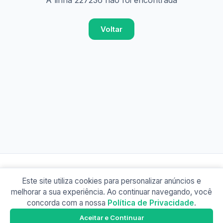
A linha 227236 não foi encontrada
Voltar
Este site utiliza cookies para personalizar anúncios e
© 2026 Busão BR
melhorar a sua experiência. Ao continuar navegando, você
Sobre
Contato
Política de Privacidade
concorda com a nossa
Política de Privacidade
.
Busão SP
Google Play
Aceitar e Continuar
Baixe o app e tenha os horários offline!