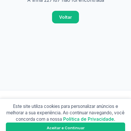
A linha 227187 não foi encontrada
Voltar
Este site utiliza cookies para personalizar anúncios e
© 2026 Busão BR
melhorar a sua experiência. Ao continuar navegando, você
Sobre
Contato
Política de Privacidade
concorda com a nossa
Política de Privacidade
.
Busão SP
Google Play
Aceitar e Continuar
Baixe o app e tenha os horários offline!