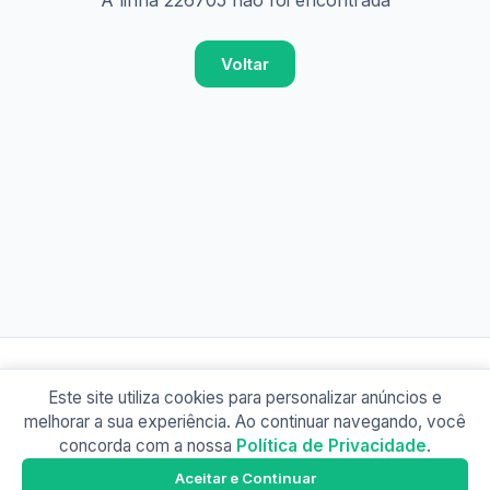
A linha 226705 não foi encontrada
Voltar
Este site utiliza cookies para personalizar anúncios e
© 2026 Busão BR
melhorar a sua experiência. Ao continuar navegando, você
Sobre
Contato
Política de Privacidade
concorda com a nossa
Política de Privacidade
.
Busão SP
Google Play
Aceitar e Continuar
Baixe o app e tenha os horários offline!