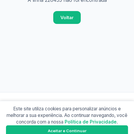
A linha 226455 não foi encontrada
Voltar
Este site utiliza cookies para personalizar anúncios e
© 2026 Busão BR
melhorar a sua experiência. Ao continuar navegando, você
Sobre
Contato
Política de Privacidade
concorda com a nossa
Política de Privacidade
.
Busão SP
Google Play
Aceitar e Continuar
Baixe o app e tenha os horários offline!