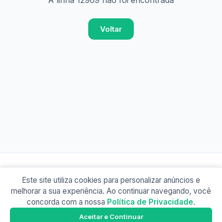
A linha 12969 não foi encontrada
Voltar
Este site utiliza cookies para personalizar anúncios e
© 2026 Busão BR
melhorar a sua experiência. Ao continuar navegando, você
Sobre
Contato
Política de Privacidade
concorda com a nossa
Política de Privacidade
.
Busão SP
Google Play
Aceitar e Continuar
Baixe o app e tenha os horários offline!