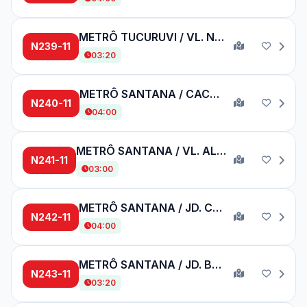
METRÔ TUCURUVI / VL. NOVA GALVÃO
N239-11
03:20
METRÔ SANTANA / CACHOEIRA
N240-11
04:00
METRÔ SANTANA / VL. ALBERTINA
N241-11
03:00
METRÔ SANTANA / JD. CAMPO LIMPO
N242-11
04:00
METRÔ SANTANA / JD. BRASIL
N243-11
03:20