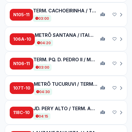
TERM. CACHOEIRINHA / TERM. LAPA
N105-11
03:00
METRÔ SANTANA / ITAIM BIBI
106A-10
04:20
TERM. PQ. D. PEDRO II / METRÔ BARRA FUNDA
N106-11
03:00
METRÔ TUCURUVI / TERM. PINHEIROS
107T-10
04:30
JD. PERY ALTO / TERM. AMARAL GURGEL
118C-10
04:15