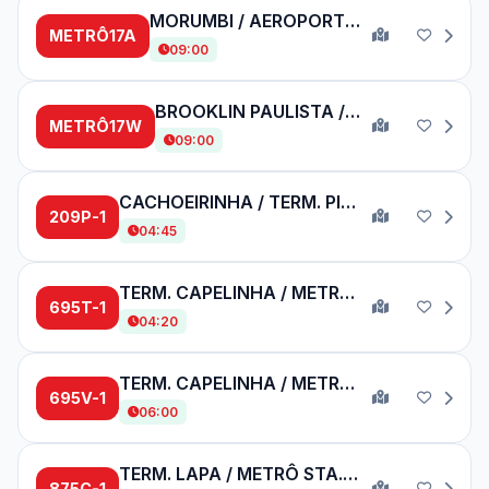
MORUMBI / AEROPORTO DE CONGONHAS
METRÔ17A
09:00
BROOKLIN PAULISTA / WASHINGTON LUÍS
METRÔ17W
09:00
CACHOEIRINHA / TERM. PINHEIROS
209P-1
04:45
TERM. CAPELINHA / METRÔ VL. MARIANA
695T-1
04:20
TERM. CAPELINHA / METRÔ ANA ROSA
695V-1
06:00
TERM. LAPA / METRÔ STA. CRUZ
875C-1