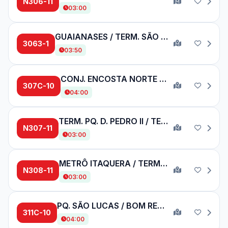
N306-11
03:00
GUAIANASES / TERM. SÃO MATEUS
3063-1
03:50
CONJ. ENCOSTA NORTE / METRÔ ARTUR ALVIM
307C-10
04:00
TERM. PQ. D. PEDRO II / TERM. PINHEIROS
N307-11
03:00
METRÔ ITAQUERA / TERM. PQ. D. PEDRO II
N308-11
03:00
PQ. SÃO LUCAS / BOM RETIRO
311C-10
04:00