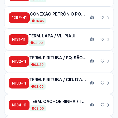
CONEXÃO PETRÔNIO PORTELA / PÇA. DO CORREIO
129F-41
04:45
TERM. LAPA / VL. PIAUÍ
N131-11
03:00
TERM. PIRITUBA / PQ. SÃO DOMINGOS
N132-11
03:20
TERM. PIRITUBA / CID. D’ABRIL 3ª GLEBA
N133-11
03:00
TERM. CACHOEIRINHA / TAIPAS
N134-11
03:00