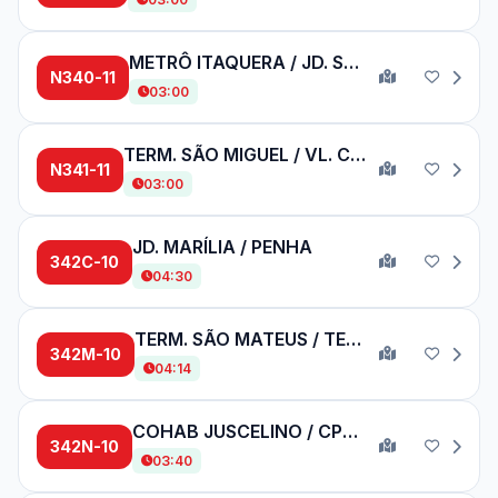
METRÔ ITAQUERA / JD. STO. ANTÔNIO
N340-11
03:00
TERM. SÃO MIGUEL / VL. CISPER (CPTM USP)
N341-11
03:00
JD. MARÍLIA / PENHA
342C-10
04:30
TERM. SÃO MATEUS / TERM. PENHA
342M-10
04:14
COHAB JUSCELINO / CPTM GUAIANASES
342N-10
03:40