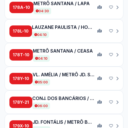
METRÔ SANTANA / LAPA
178A-10
04:30
LAUZANE PAULISTA / HOSP. DAS CLÍNICAS
178L-10
04:10
METRÔ SANTANA / CEASA
178T-10
04:10
VL. AMÉLIA / METRÔ JD. SÃO PAULO
178Y-10
05:00
CONJ. DOS BANCÁRIOS / METRÔ JD. SÃO PAULO
178Y-21
06:00
JD. FONTÁLIS / METRÔ BARRA FUNDA
179X-10