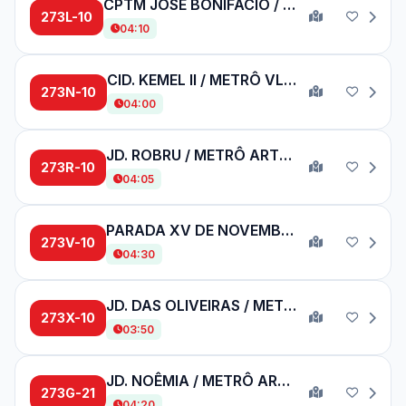
CPTM JOSÉ BONIFÁCIO / METRÔ ARTUR ALVIM
273L-10
04:10
CID. KEMEL II / METRÔ VL. MATILDE
273N-10
04:00
JD. ROBRU / METRÔ ARTUR ALVIM
273R-10
04:05
PARADA XV DE NOVEMBRO / METRÔ PENHA
273V-10
04:30
JD. DAS OLIVEIRAS / METRÔ ARTUR ALVIM
273X-10
03:50
JD. NOÊMIA / METRÔ ARTUR ALVIM
273G-21
04:20