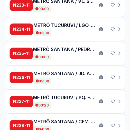
METRÔ SANTANA / VL. SABRINA
N233-11
03:00
METRÔ TUCURUVI / LGO. DO PERY
N234-11
03:00
METRÔ SANTANA / PEDRA BRANCA
N235-11
03:00
METRÔ SANTANA / JD. ANTÁRTICA
N236-11
03:00
METRÔ TUCURUVI / PQ. EDU CHAVES
N237-11
03:20
METRÔ SANTANA / CEM. PQ. DOS PINHEIROS
N238-11
04:00