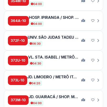
354M-10
04:00
HOSP. IPIRANGA / SHOP. ARICANDUVA
364A-10
04:00
UNIV. SÃO JUDAS TADEU / METRÔ BRESSER
372F-10
06:30
VL. STA. ISABEL / METRÔ TATUAPÉ
372U-10
04:30
JD. LIMOEIRO / METRÔ ITAQUERA
373L-10
04:20
JD. GUAIRACÁ / SHOP. METRÔ TATUAPÉ
373M-10
04:00