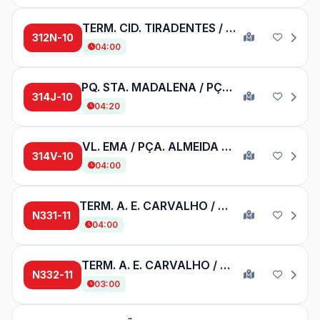
TERM. CID. TIRADENTES / SÃO MIGUEL PAULISTA
312N-10
04:00
PQ. STA. MADALENA / PÇA. ALMEIDA JR.
314J-10
04:20
VL. EMA / PÇA. ALMEIDA JR.
314V-10
04:00
TERM. A. E. CARVALHO / OLIVEIRINHA
N331-11
04:00
TERM. A. E. CARVALHO / VL. CISPER (CPTM USP)
N332-11
03:00