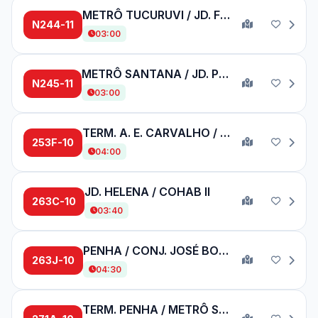
METRÔ TUCURUVI / JD. FLOR DE MAIO
N244-11
03:00
METRÔ SANTANA / JD. PERY ALTO
N245-11
03:00
TERM. A. E. CARVALHO / TERM. SÃO MATEUS
253F-10
04:00
JD. HELENA / COHAB II
263C-10
03:40
PENHA / CONJ. JOSÉ BONIFÁCIO
263J-10
04:30
TERM. PENHA / METRÔ SANTANA