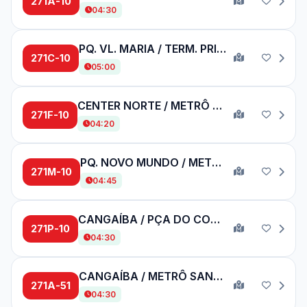
271A-10
04:30
PQ. VL. MARIA / TERM. PRINC. ISABEL - CIRCULAR
271C-10
05:00
CENTER NORTE / METRÔ BELÉM
271F-10
04:20
PQ. NOVO MUNDO / METRÔ SANTANA
271M-10
04:45
CANGAÍBA / PÇA DO CORREIO
271P-10
04:30
CANGAÍBA / METRÔ SANTANA
271A-51
04:30