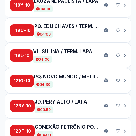
LAUZANE PAULISTA / LAPA
118Y-10
04:00
PQ. EDU CHAVES / TERM. PRINC. ISABEL
119C-10
04:00
VL. SULINA / TERM. LAPA
119L-10
04:30
PQ. NOVO MUNDO / METRÔ TUCURUVI
121G-10
04:30
JD. PERY ALTO / LAPA
128Y-10
03:50
CONEXÃO PETRÔNIO PORTELA / METRÔ BARRA FUNDA
129F-10
04:00