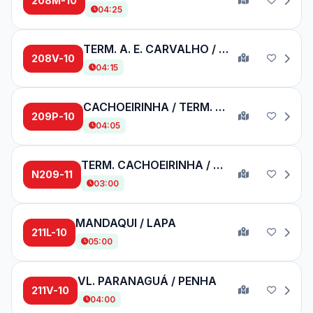
208M-10
04:25
TERM. A. E. CARVALHO / TERM. PQ. D. PEDRO II
208V-10
04:15
CACHOEIRINHA / TERM. PINHEIROS
209P-10
04:05
TERM. CACHOEIRINHA / METRÔ SANTANA
N209-11
03:00
MANDAQUI / LAPA
211L-10
05:00
VL. PARANAGUÁ / PENHA
211V-10
04:00