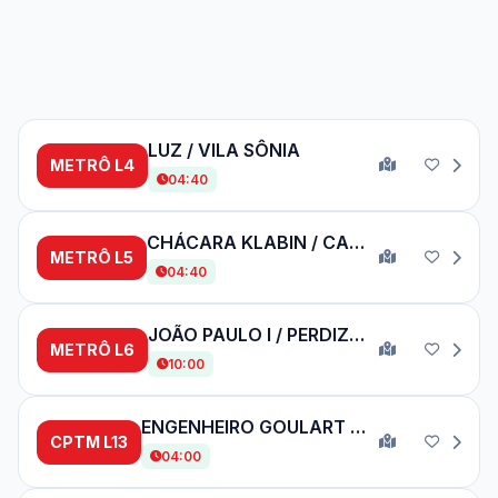
LUZ / VILA SÔNIA
METRÔ L4
04:40
CHÁCARA KLABIN / CAPAO REDONDO
METRÔ L5
04:40
JOÃO PAULO I / PERDIZES
METRÔ L6
10:00
ENGENHEIRO GOULART / AEROPORTO DE GUARULHOS
CPTM L13
04:00