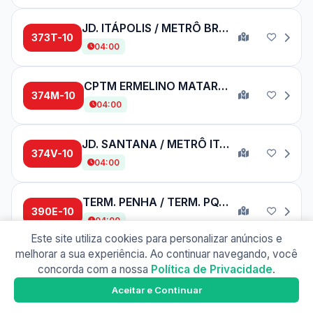
JD. ITÁPOLIS / METRÔ BRESSER
373T-10
04:00
CPTM ERMELINO MATARAZZO / METRÔ ITAQUERA
374M-10
04:00
JD. SANTANA / METRÔ ITAQUERA
374V-10
04:00
TERM. PENHA / TERM. PQ. D. PEDRO II
390E-10
04:00
Este site utiliza cookies para personalizar anúncios e
melhorar a sua experiência. Ao continuar navegando, você
ETEC PQ. BELÉM / METRÔ TATUAPÉ
concorda com a nossa
Política de Privacidade
.
390E-41
16:10
Busão SP
Google Play
Aceitar e Continuar
Baixe o app e tenha os horários offline!