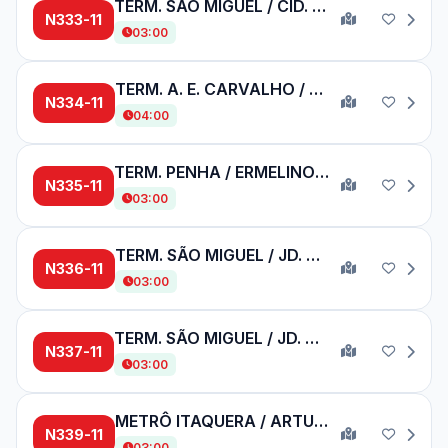
TERM. SÃO MIGUEL / CID. KEMEL
N333-11
03:00
TERM. A. E. CARVALHO / CPTM GUAIANASES
N334-11
04:00
TERM. PENHA / ERMELINO MATARAZZO
N335-11
03:00
TERM. SÃO MIGUEL / JD. CAMARGO VELHO
N336-11
03:00
TERM. SÃO MIGUEL / JD. CAMARGO VELHO
N337-11
03:00
METRÔ ITAQUERA / ARTUR ALVIM
N339-11
03:00