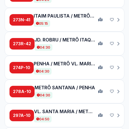
ITAIM PAULISTA / METRÔ VL. MATILDE
273N-41
05:15
JD. ROBRU / METRÔ ITAQUERA
273R-42
04:30
PENHA / METRÔ VL. MARIANA
274P-10
04:30
METRÔ SANTANA / PENHA
278A-10
04:30
VL. SANTA MARIA / METRÔ BARRA FUNDA
297A-10
04:50