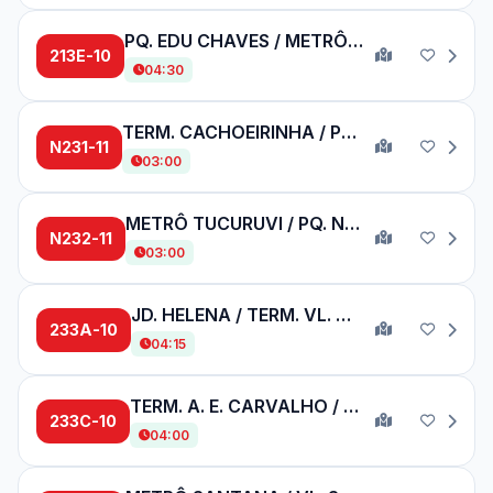
PQ. EDU CHAVES / METRÔ BELÉM
213E-10
04:30
TERM. CACHOEIRINHA / PEDRA BRANCA
N231-11
03:00
METRÔ TUCURUVI / PQ. NOVO MUNDO
N232-11
03:00
JD. HELENA / TERM. VL. CARRÃO
233A-10
04:15
TERM. A. E. CARVALHO / CERET
233C-10
04:00