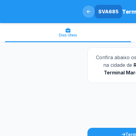
SVA685
Term
Dias Úteis
Confira abaixo o
na cidade de
R
Terminal Mar
Term