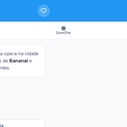
Dom/Fer
nha opera na cidade
as de
Bananal
e
ntes.
ia