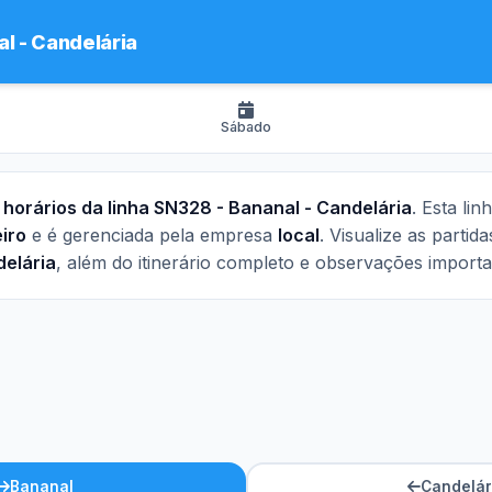
l - Candelária
Sábado
s
horários da linha SN328 - Bananal - Candelária
. Esta li
iro
e é gerenciada pela empresa
local
. Visualize as partid
elária
, além do itinerário completo e observações importa
Bananal
Candelár