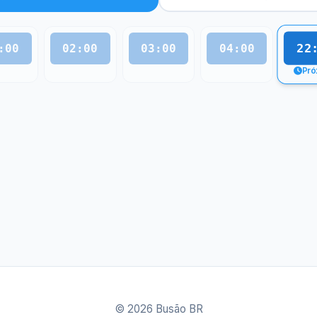
22
:00
02:00
03:00
04:00
Pró
© 2026 Busão BR