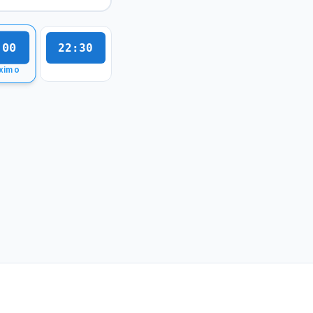
:00
22:30
ximo