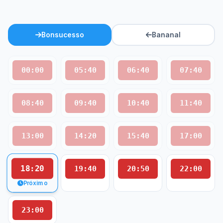
Bonsucesso
Bananal
00:00
05:40
06:40
07:40
08:40
09:40
10:40
11:40
13:00
14:20
15:40
17:00
18:20
19:40
20:50
22:00
Próximo
23:00