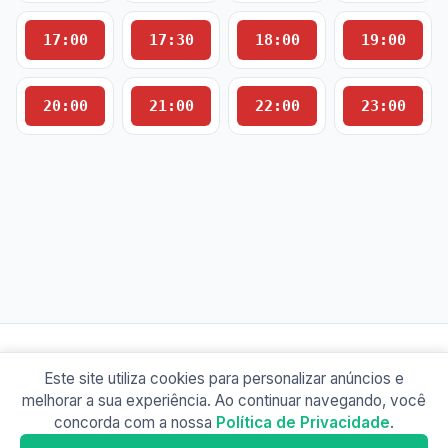
17:00
17:30
18:00
19:00
20:00
21:00
22:00
23:00
Este site utiliza cookies para personalizar anúncios e
© 2026 Busão BR
melhorar a sua experiência. Ao continuar navegando, você
Sobre
Contato
Política de Privacidade
concorda com a nossa
Política de Privacidade
.
Busão Rio