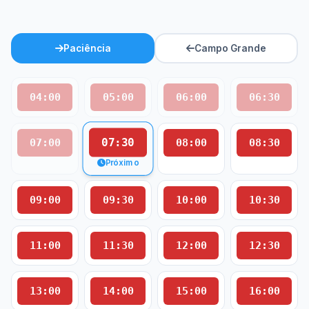
Paciência
Campo Grande
04:00
05:00
06:00
06:30
07:30
07:00
08:00
08:30
Próximo
09:00
09:30
10:00
10:30
11:00
11:30
12:00
12:30
13:00
14:00
15:00
16:00