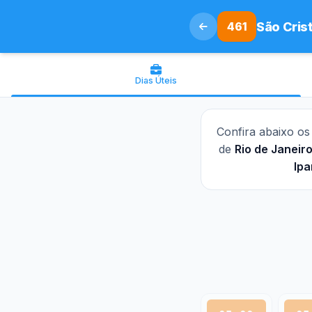
461
São Cris
Dias Úteis
Confira abaixo o
de
Rio de Janeir
Ip