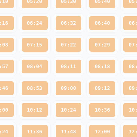
:10
05:20
05:30
05:40
05
:16
06:24
06:32
06:40
06
:08
07:15
07:22
07:29
07
:57
08:04
08:11
08:18
08
:46
08:53
09:00
09:12
09
:00
10:12
10:24
10:36
10
:24
11:36
11:48
12:00
12