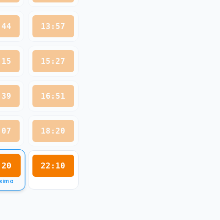
:44
13:57
:15
15:27
:39
16:51
:07
18:20
:20
22:10
ximo