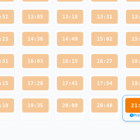
:52
13:05
13:18
13:31
13
:23
14:36
14:49
15:02
15
:51
16:03
16:15
16:27
16
:15
17:28
17:41
17:54
18
21
:10
19:35
20:00
20:40
Pró