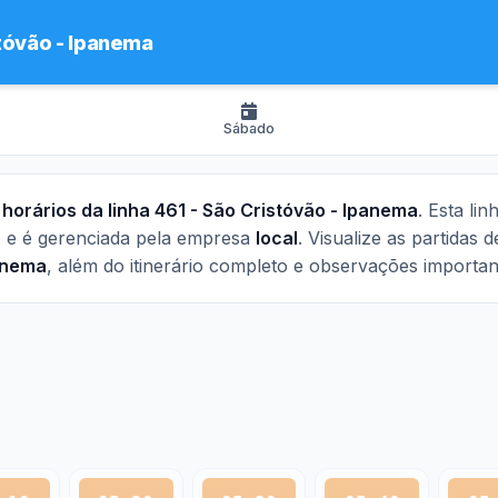
tóvão - Ipanema
Sábado
s
horários da linha 461 - São Cristóvão - Ipanema
. Esta li
o
e é gerenciada pela empresa
local
. Visualize as partidas 
anema
, além do itinerário completo e observações importan