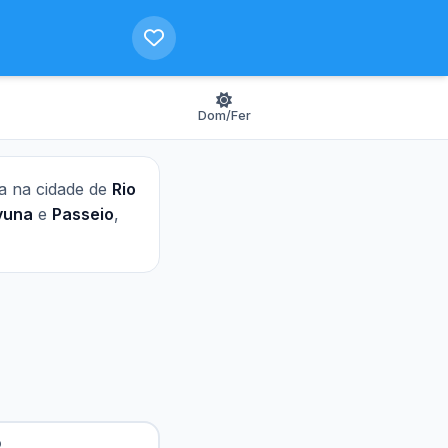
Dom/Fer
ra na cidade de
Rio
vuna
e
Passeio
,
o