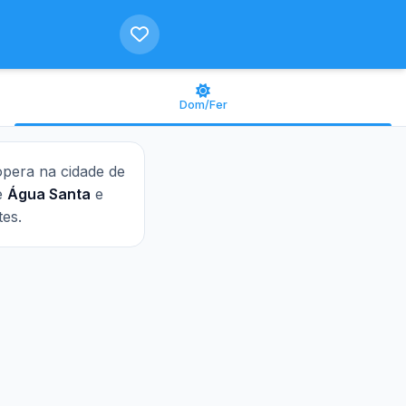
Dom/Fer
 opera na cidade de
de
Água Santa
e
tes.