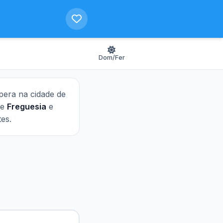
Dom/Fer
opera na cidade de
de
Freguesia
e
es.
o