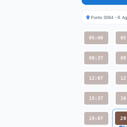
Ponto 3084 - R. Ag
05:00
05
08:37
09
12:07
12
15:37
16
20
19:07