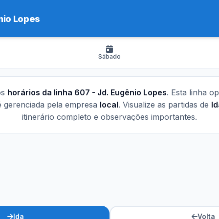
nio Lopes
Sábado
os
horários da linha 607 - Jd. Eugênio Lopes
. Esta linha o
 gerenciada pela empresa
local
. Visualize as partidas de
Id
itinerário completo e observações importantes.
Ida
Volta