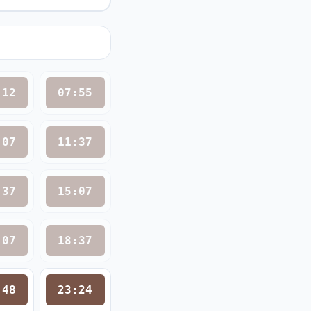
:12
07:55
:07
11:37
:37
15:07
:07
18:37
:48
23:24