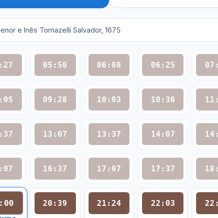
enor e Inês Tomazelli Salvador, 1675
:27
05:50
06:08
06:25
07
:05
09:28
10:03
10:36
11
:37
13:07
13:37
14:07
14
:07
16:37
17:07
17:37
18
:00
20:39
21:24
22:03
22