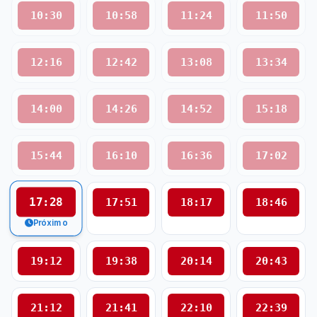
10:30
10:58
11:24
11:50
12:16
12:42
13:08
13:34
14:00
14:26
14:52
15:18
15:44
16:10
16:36
17:02
17:28
17:51
18:17
18:46
Próximo
19:12
19:38
20:14
20:43
21:12
21:41
22:10
22:39