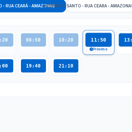
O - RUA CEARÁ - AMAZONAS
ESPÍRITO SANTO - RUA CEARA 
11:50
:20
08:50
10:20
13
Próximo
:00
19:40
21:10