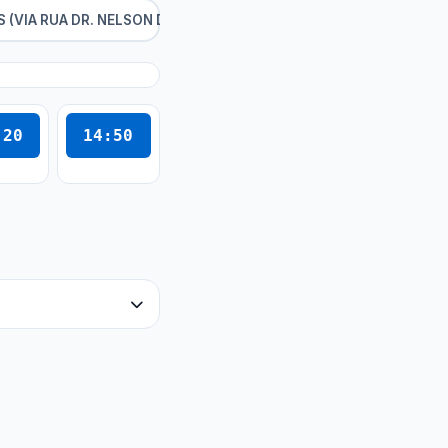
- AMAZONAS (VIA RUA DR. NELSON DE SÁ EARP)
:20
14:50