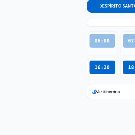
ESPÍRITO SANT
06:00
07
16:20
18
Ver itinerário