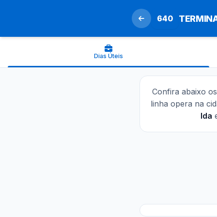
640
TERMINA
Dias Úteis
Confira abaixo o
linha opera na ci
Ida