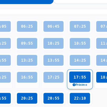
:05
06:25
06:45
07:25
07
:25
09:55
10:25
10:55
11
:55
13:25
13:55
14:25
14
17:55
:25
16:55
17:25
18
Próximo
:55
20:25
20:55
22:10