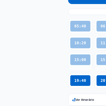
05:40
06
10:20
11
15:00
15
19:40
20
Ver itinerário