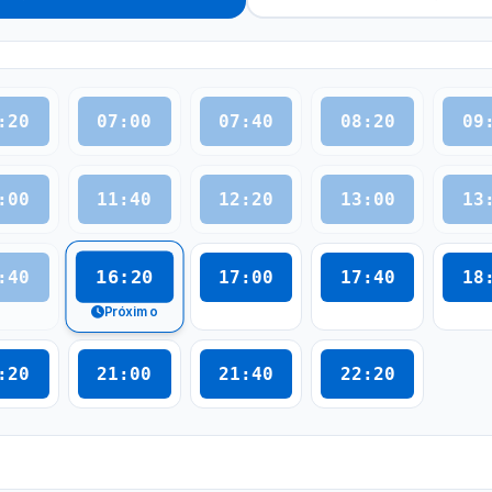
:20
07:00
07:40
08:20
09
:00
11:40
12:20
13:00
13
16:20
:40
17:00
17:40
18
Próximo
:20
21:00
21:40
22:20