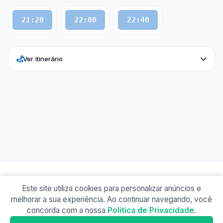
21:20
22:00
22:40
Ver itinerário
Este site utiliza cookies para personalizar anúncios e
© 2026 Busão BR
melhorar a sua experiência. Ao continuar navegando, você
Sobre
Contato
Política de Privacidade
concorda com a nossa
Política de Privacidade
.
Busão Petrópolis