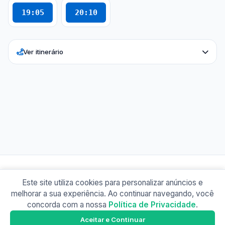
19:05
20:10
Ver itinerário
Este site utiliza cookies para personalizar anúncios e
© 2026 Busão BR
melhorar a sua experiência. Ao continuar navegando, você
Sobre
Contato
Política de Privacidade
concorda com a nossa
Política de Privacidade
.
Busão Petrópolis
Google Play
Aceitar e Continuar
Baixe o app e tenha os horários offline!