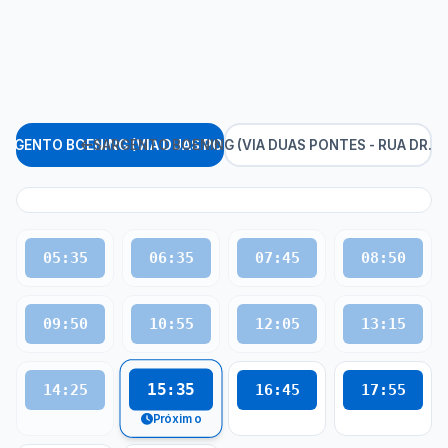
ARGENTO BOENING (VIA DUAS PONTES)
SARGENTO BOENING (VIA DUAS PONTES - RUA DR. N
05:35
06:35
07:45
08:50
09:50
10:55
12:05
13:15
15:35
14:25
16:45
17:55
Próximo