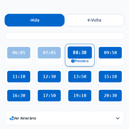
Ida
Volta
08:30
06:05
07:05
09:50
Próximo
11:10
12:30
13:50
15:10
16:30
17:50
19:10
20:30
Ver itinerário