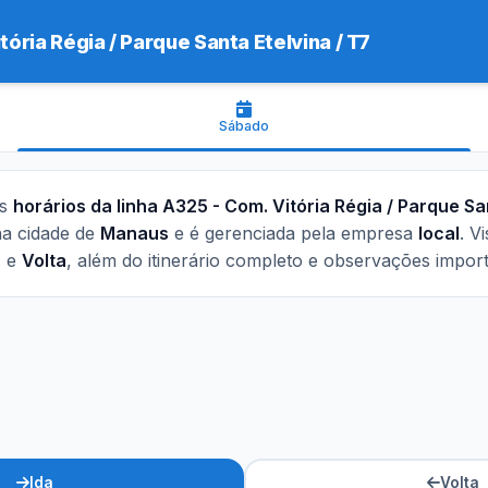
tória Régia / Parque Santa Etelvina / T7
Sábado
os
horários da linha A325 - Com. Vitória Régia / Parque San
na cidade de
Manaus
e é gerenciada pela empresa
local
. V
a
e
Volta
, além do itinerário completo e observações import
Ida
Volta