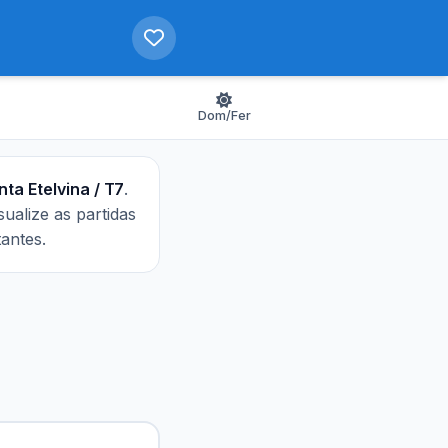
Dom/Fer
ta Etelvina / T7
.
isualize as partidas
antes.