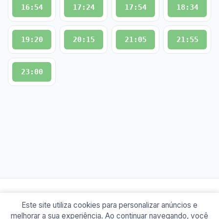
16:54
17:24
17:54
18:34
19:20
20:15
21:05
21:55
23:00
Este site utiliza cookies para personalizar anúncios e
© 2026 Busão BR
melhorar a sua experiência. Ao continuar navegando, você