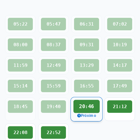
05:22
05:47
06:31
07:02
08:00
08:37
09:31
10:19
11:59
12:49
13:29
14:17
15:14
15:59
16:55
17:49
20:46
18:45
19:40
21:12
Próximo
22:08
22:52