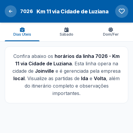
7026
Km 11 via Cidade de Luziana
Dias Úteis
Sábado
Dom/Fer
Confira abaixo os
horários da linha 7026 - Km
11 via Cidade de Luziana
. Esta linha opera na
cidade de
Joinville
e é gerenciada pela empresa
local
. Visualize as partidas de
Ida
e
Volta
, além
do itinerário completo e observações
importantes.