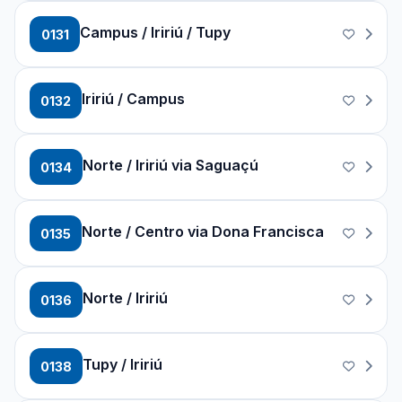
Campus / Iririú / Tupy
0131
Iririú / Campus
0132
Norte / Iririú via Saguaçú
0134
Norte / Centro via Dona Francisca
0135
Norte / Iririú
0136
Tupy / Iririú
0138