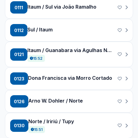
Itaum / Sul via João Ramalho
0111
Sul / Itaum
0112
Itaum / Guanabara via Agulhas Negras
0121
15:52
Dona Francisca via Morro Cortado
0123
Arno W. Dohler / Norte
0126
Norte / Iririú / Tupy
0130
15:51