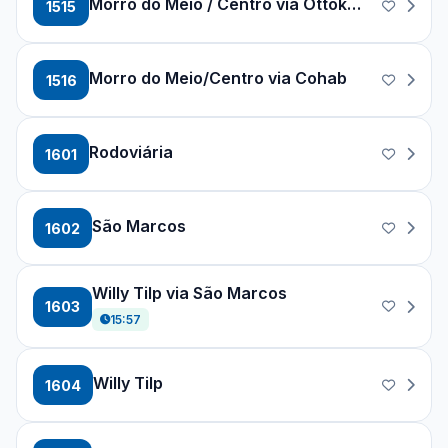
Morro do Meio / Centro via Ottokar Doerffel
1515
Morro do Meio/Centro via Cohab
1516
Rodoviária
1601
São Marcos
1602
Willy Tilp via São Marcos
1603
15:57
Willy Tilp
1604