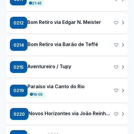
21:45
Bom Retiro via Edgar N. Meister
0212
Bom Retiro via Barão de Teffé
0214
Aventureiro / Tupy
0215
Paraíso via Canto do Rio
0219
16:05
Novos Horizontes via João Reinhold
0220