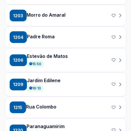
Morro do Amaral
1203
Padre Roma
1204
Estevão de Matos
1206
15:50
Jardim Edilene
1209
16:10
Rua Colombo
1215
Paranaguamirim
1220