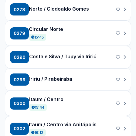
Norte / Clodoaldo Gomes
0278
Circular Norte
0279
15:45
Costa e Silva / Tupy via Iririú
0290
Iririu / Pirabeiraba
0299
Itaum / Centro
0300
15:44
Itaum / Centro via Anitápolis
0302
16:12