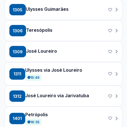
Ulysses Guimarães
1305
Teresópolis
1306
José Loureiro
1309
Ulysses via José Loureiro
1311
15:49
José Loureiro via Jarivatuba
1312
Petrópolis
1401
16:35