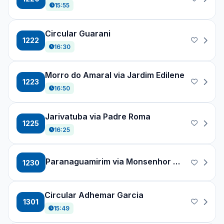
15:55
Circular Guarani
1222
16:30
Morro do Amaral via Jardim Edilene
1223
16:50
Jarivatuba via Padre Roma
1225
16:25
Paranaguamirim via Monsenhor Gercino
1230
Circular Adhemar Garcia
1301
15:49