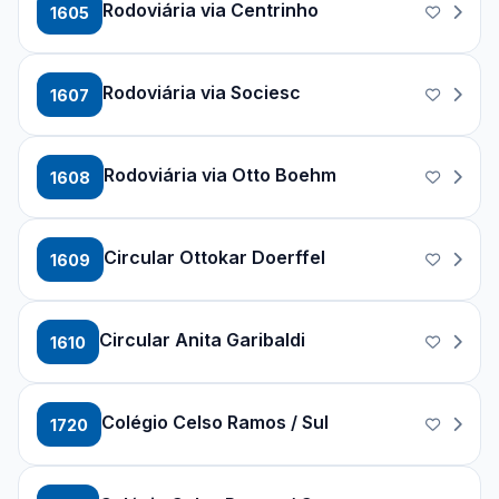
Rodoviária via Centrinho
1605
Rodoviária via Sociesc
1607
Rodoviária via Otto Boehm
1608
Circular Ottokar Doerffel
1609
Circular Anita Garibaldi
1610
Colégio Celso Ramos / Sul
1720