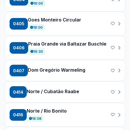
16:00
Goes Monteiro Circular
0405
18:00
Praia Grande via Baltazar Buschle
0406
16:30
Dom Gregório Warmeling
0407
Norte / Cubatão Raabe
0414
Norte / Rio Bonito
0416
16:08