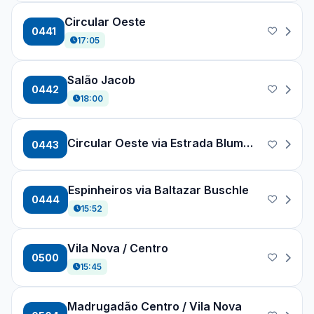
Circular Oeste
0441
17:05
Salão Jacob
0442
18:00
Circular Oeste via Estrada Blumenau
0443
Espinheiros via Baltazar Buschle
0444
15:52
Vila Nova / Centro
0500
15:45
Madrugadão Centro / Vila Nova