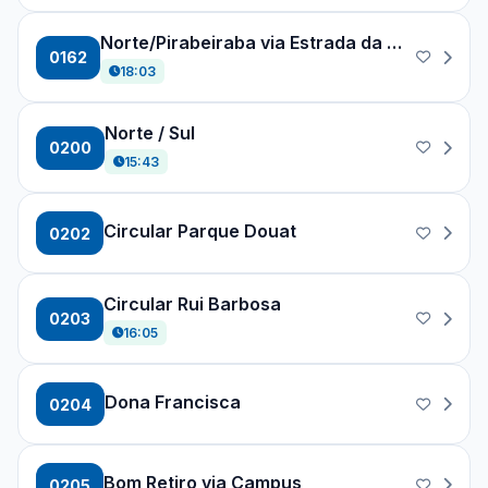
Norte/Pirabeiraba via Estrada da Ilha
0162
18:03
Norte / Sul
0200
15:43
Circular Parque Douat
0202
Circular Rui Barbosa
0203
16:05
Dona Francisca
0204
Bom Retiro via Campus
0205