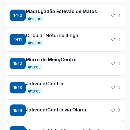
Madrugadão Estevão de Matos
1410
25:30
Circular Noturno Itinga
1411
25:30
Morro do Meio/Centro
1512
16:05
Jativoca/Centro
1513
16:05
Jativoca/Centro via Olaria
1514