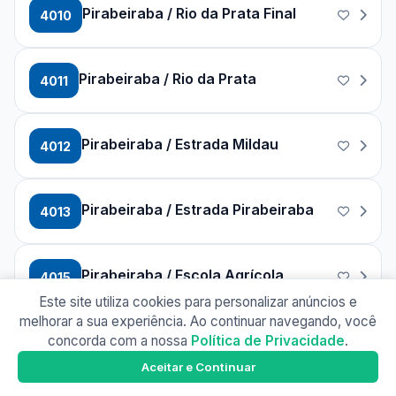
Pirabeiraba / Rio da Prata Final
4010
Pirabeiraba / Rio da Prata
4011
Pirabeiraba / Estrada Mildau
4012
Pirabeiraba / Estrada Pirabeiraba
4013
Pirabeiraba / Escola Agrícola
4015
Este site utiliza cookies para personalizar anúncios e
melhorar a sua experiência. Ao continuar navegando, você
Pirabeiraba / Rio Bonito
concorda com a nossa
Política de Privacidade
.
4016
Busão Joinville
Google Play
Aceitar e Continuar
Baixe o app e tenha os horários offline!