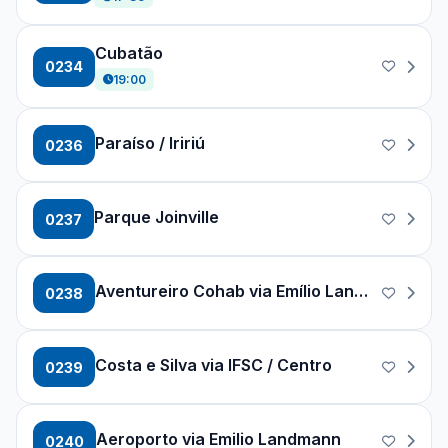
Cubatão
0234
19:00
Paraíso / Iririú
0236
Parque Joinville
0237
Aventureiro Cohab via Emílio Landmann
0238
Costa e Silva via IFSC / Centro
0239
Aeroporto via Emilio Landmann
0240