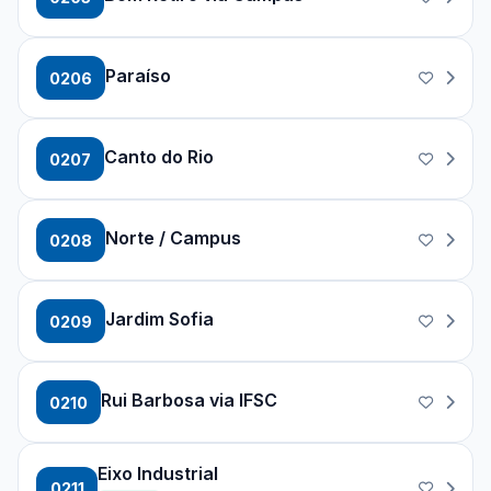
Paraíso
0206
Canto do Rio
0207
Norte / Campus
0208
Jardim Sofia
0209
Rui Barbosa via IFSC
0210
Eixo Industrial
0211