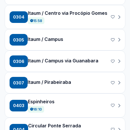
Itaum / Centro via Procópio Gomes
0304
15:58
Itaum / Campus
0305
Itaum / Campus via Guanabara
0306
Itaum / Pirabeiraba
0307
Espinheiros
0403
16:10
Circular Ponte Serrada
0404