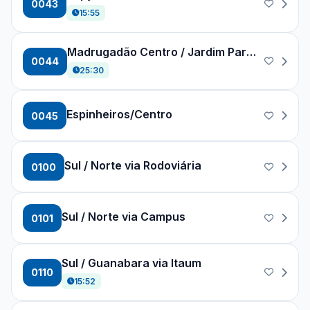
0043
15:55
Madrugadão Centro / Jardim Paraíso
0044
25:30
Espinheiros/Centro
0045
Sul / Norte via Rodoviária
0100
Sul / Norte via Campus
0101
Sul / Guanabara via Itaum
0110
15:52