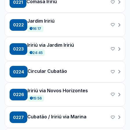
Comasa Iririú
0221
Jardim Iririú
0222
16:17
Iririú via Jardim Iririú
0223
24:45
Circular Cubatão
0224
Iririú via Novos Horizontes
0226
15:56
Cubatão / Iririú via Marina
0227