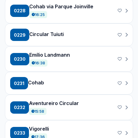
Cohab via Parque Joinville
0228
16:25
Circular Tuiuti
0229
Emílio Landmann
0230
16:38
Cohab
0231
Aventureiro Circular
0232
15:58
Vigorelli
0233
17:36