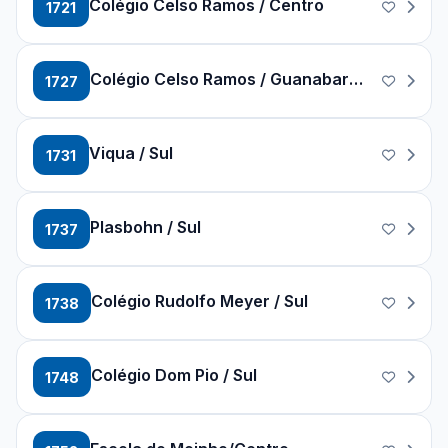
Colégio Celso Ramos / Centro
1721
Colégio Celso Ramos / Guanabara / Itaum
1727
Viqua / Sul
1731
Plasbohn / Sul
1737
Colégio Rudolfo Meyer / Sul
1738
Colégio Dom Pio / Sul
1748