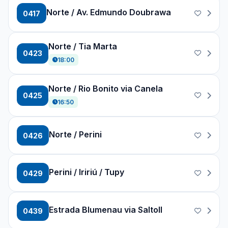
Norte / Av. Edmundo Doubrawa
0417
Norte / Tia Marta
0423
18:00
Norte / Rio Bonito via Canela
0425
16:50
Norte / Perini
0426
Perini / Iririú / Tupy
0429
Estrada Blumenau via SaltoII
0439