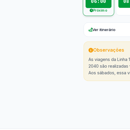
06:00
08
Próximo
Ver itinerário
Observações
As viagens da Linha 1
2040 são realizadas 
Aos sábados, essa vi