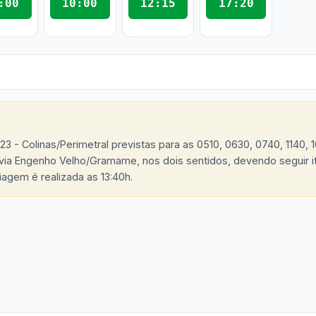
:00
10:00
12:15
17:20
23 - Colinas/Perimetral previstas para as 0510, 0630, 0740, 1140, 
via Engenho Velho/Gramame, nos dois sentidos, devendo seguir iti
agem é realizada as 13:40h.