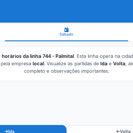
Sábado
s
horários da linha 744 - Palmital
. Esta linha opera na cida
a pela empresa
local
. Visualize as partidas de
Ida
e
Volta
, a
completo e observações importantes.
Ida
Volta