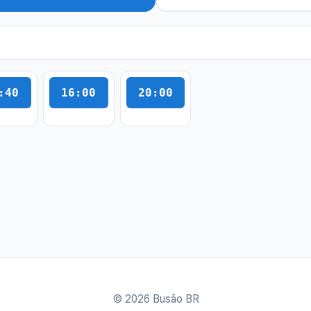
:40
16:00
20:00
© 2026 Busão BR