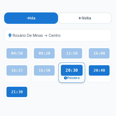
Ida
Volta
Rosário De Minas → Centro
04:50
08:20
12:50
16:00
20:30
16:15
16:50
20:40
Próximo
21:30